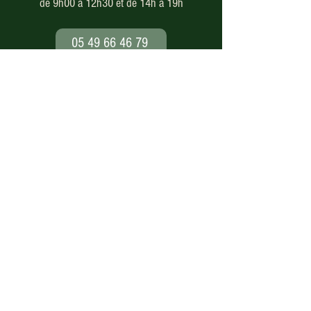
de 9h00 à 12h30 et de 14h à 19h
05 49 66 46 79
Paiement en ligne
sécurisé
Nos modes de livraison