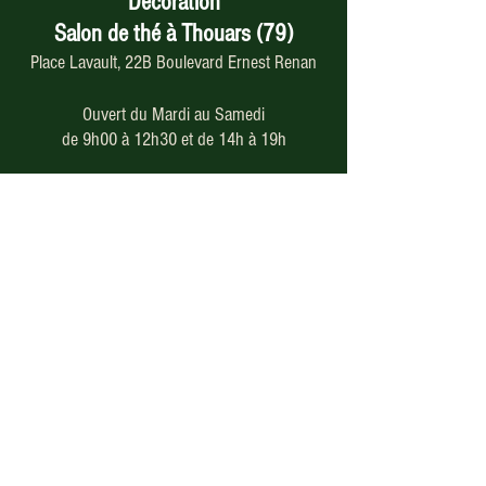
Décoration
Salon de thé à Thouars (79)
Place Lavault, 22B Boulevard Ernest Renan
Ouvert du Mardi au Samedi
de 9h00 à 12h30 et de 14h à 19h
05 49 66 46 79
Paiement en ligne
sécurisé
Nos modes de livraison