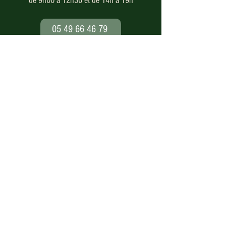
de 9h00 à 12h30 et de 14h à 19h
05 49 66 46 79
Paiement en ligne
sécurisé
Nos modes de livraison