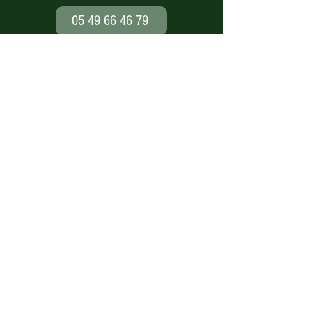
05 49 66 46 79
Paiement en ligne
sécurisé
Nos modes de livraison