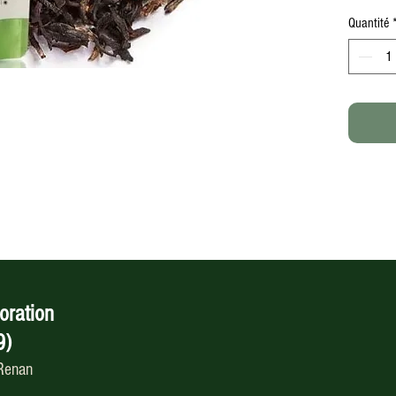
Quantité
oration
9)
 Renan