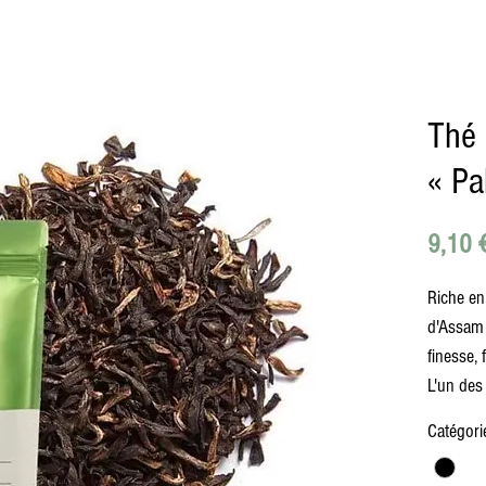
Thé 
« Pa
9,10 
Riche en
d'Assam 
finesse, 
L'un des
Catégori