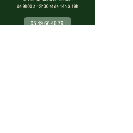
de 9h00 à 12h30 et de 14h à 19h
05 49 66 46 79
Paiement en ligne
sécurisé
Nos modes de livraison