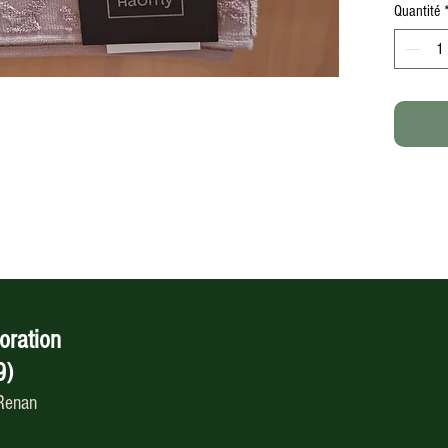
Quantité
oration
9)
 Renan