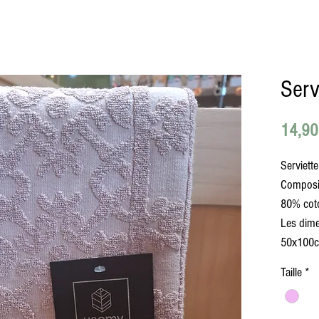
Serv
14,90
Serviette
Composi
80% coto
Les dime
50x100c
Taille
*