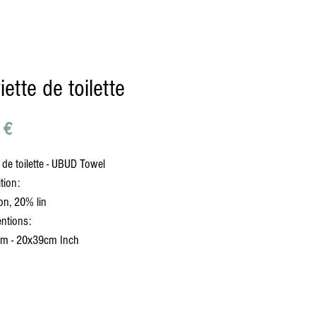
iette de toilette
Prix
 €
 de toilette - UBUD Towel
tion:
n, 20% lin
ntions:
m - 20x39cm Inch