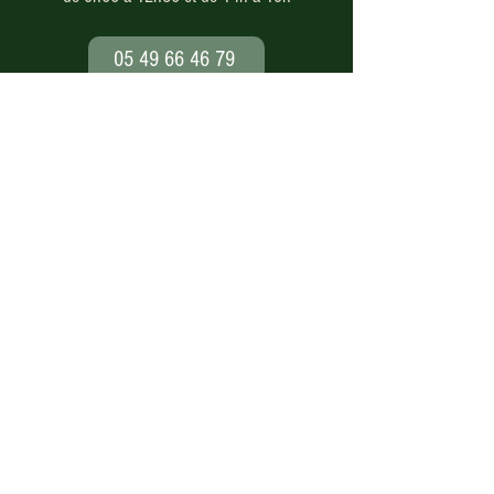
05 49 66 46 79
Paiement en ligne
sécurisé
Nos modes de livraison