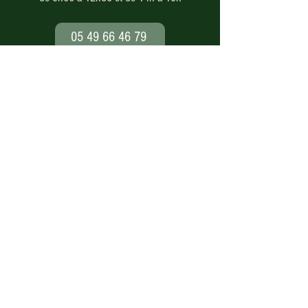
05 49 66 46 79
Paiement en ligne
sécurisé
Nos modes de livraison