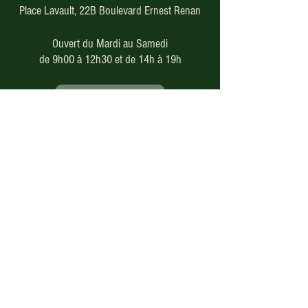
Place Lavault, 22B Boulevard Ernest Renan
Ouvert du Mardi au Samedi
de 9h00 à 12h30 et de 14h à 19h
05 49 66 46 79
Paiement en ligne
sécurisé
Nos modes de livraison