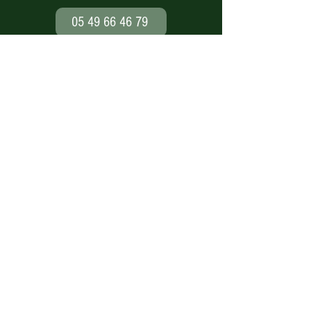
05 49 66 46 79
Paiement en ligne
sécurisé
Nos modes de livraison