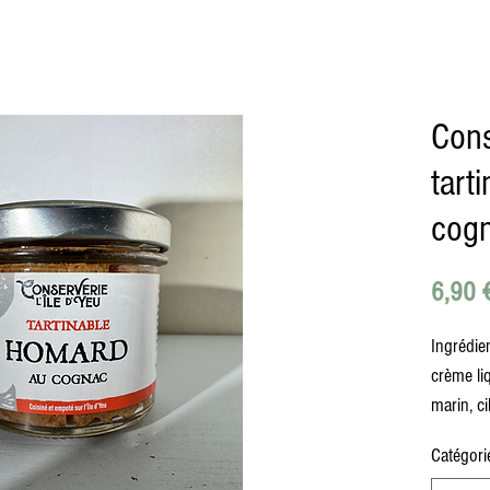
Cons
tart
cog
6,90 
Ingrédie
crème li
marin, ci
Catégori