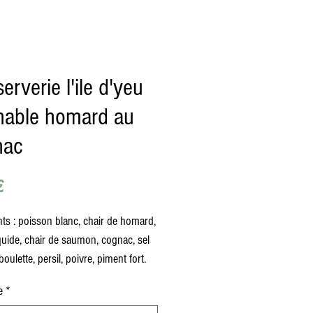
erverie l'ile d'yeu
inable homard au
nac
Prix
€
nts : poisson blanc, chair de homard,
quide, chair de saumon, cognac, sel
boulette, persil, poivre, piment fort.
e
*