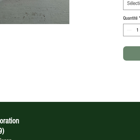
Sélect
Quantité
oration
9)