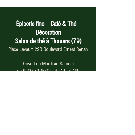
Épicerie fine – Café & Thé –
Décoration
Salon de thé à Thouars (79)
Place Lavault, 22B Boulevard Ernest Renan
Ouvert du Mardi au Samedi
de 9h00 à 12h30 et de 14h à 19h
05 49 66 46 79
Paiement en ligne
sécurisé