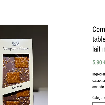
Comp
tabl
lait
5,90 
Ingrédien
cacao, su
amande e
Catégori