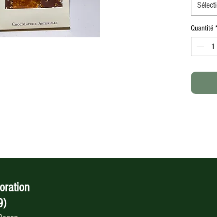
Sélect
Quantité
oration
9)