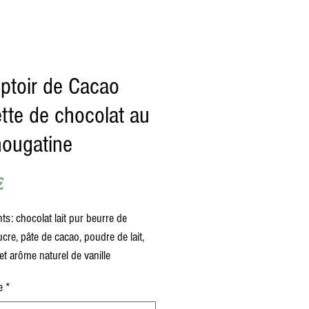
toir de Cacao
ette de chocolat au
 nougatine
Prix
€
ts: chocolat lait pur beurre de
cre, pâte de cacao, poudre de lait,
t arôme naturel de vanille
e
*