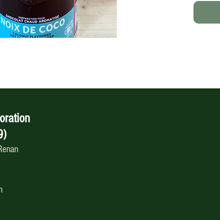
oration
9)
 Renan
h