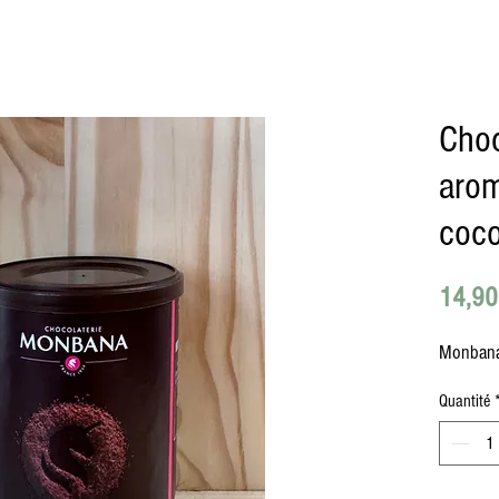
Choc
arom
coc
14,90
Monbana
Quantité