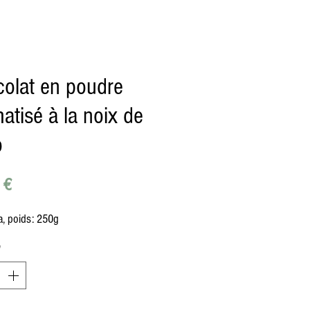
olat en poudre
atisé à la noix de
o
Prix
 €
, poids: 250g
*