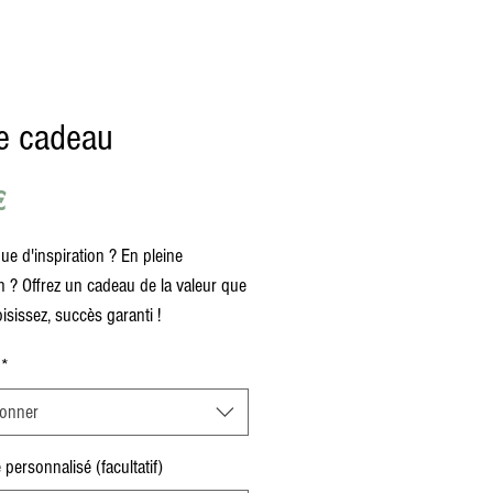
e cadeau
Prix
€
e d'inspiration ? En pleine
on ? Offrez un cadeau de la valeur que
isissez, succès garanti !
*
ionner
personnalisé (facultatif)