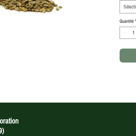
Sélect
Quantité
oration
9)