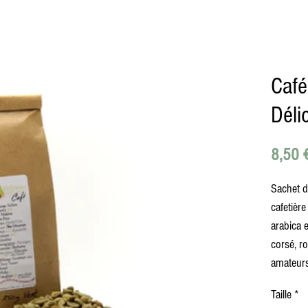
Café
Déli
8,50 
Sachet d
cafetièr
arabica 
corsé, r
amateurs
Taille
*