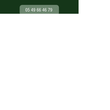
05 49 66 46 79
Paiement en ligne
sécurisé
Nos modes de livraison