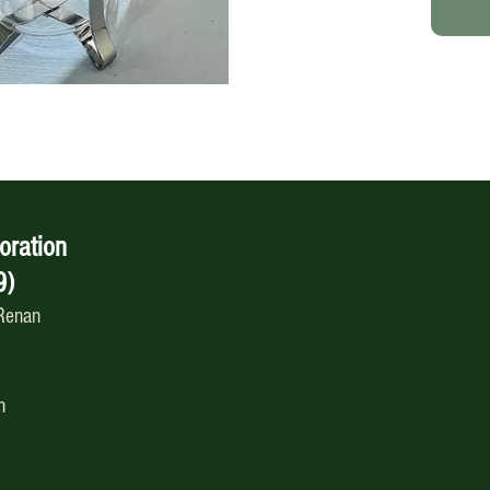
oration
9)
 Renan
h