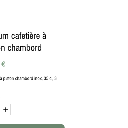
m cafetière à
on chambord
Prix
 €
 à piston chambord inox, 35 cl, 3
*