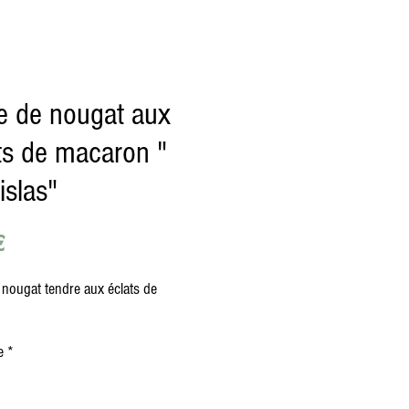
e de nougat aux
ts de macaron "
islas"
Prix
€
 nougat tendre aux éclats de
e
*