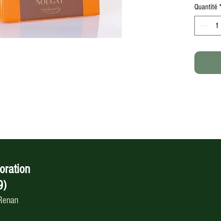
Quantité
oration
9)
 Renan