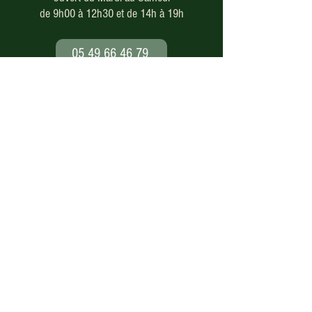
de 9h00 à 12h30 et de 14h à 19h
05 49 66 46 79
Paiement en ligne
sécurisé
Nos modes de livraison